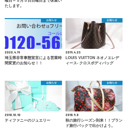
曜日～５月５日日曜日まで休業い
たします。
お知らせ
お知らせ
2020.4.19
2019.4.25
埼玉県非常事態宣言による営業時
LOUIS VUITTON ネオノエレデ
間変更のお知らせ！！
ィース- クロスボディバッグ
お知らせ
お知らせ
2018.10.10
2018.9.8
ティファニーのジュエリー
秋の旅行シーズン到来！！ブラン
ド旅行バックで出かけよう。