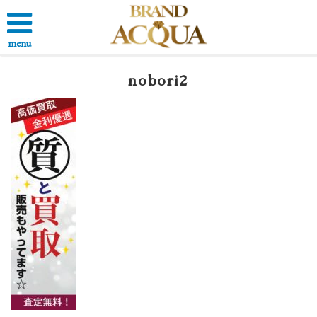
menu
nobori2