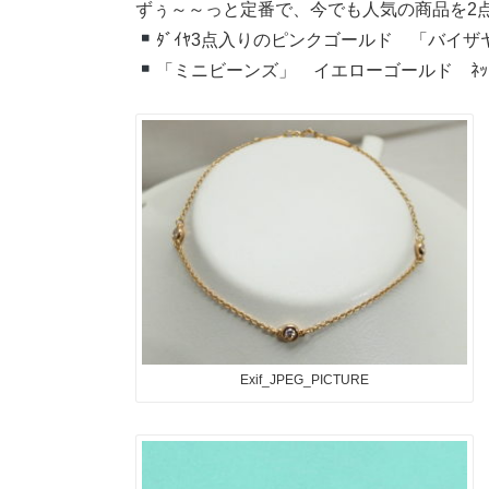
ずぅ～～っと定番で、今でも人気の商品を2
ﾀﾞｲﾔ3点入りのピンクゴールド 「バイ
「ミニビーンズ」 イエローゴールド ﾈｯｸ
Exif_JPEG_PICTURE