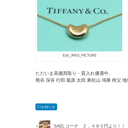
Exif_JPEG_PICTURE
ただいま高価買取り・質入れ優遇中。
熊谷 深谷 行田 籠原 太田 東松山 鴻巣 秩
お知らせ
SAEL コーチ ２，４８０円より！！