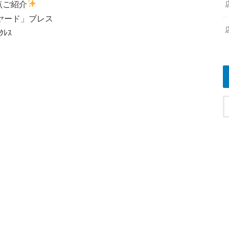
点ご紹介
ザヤード」ブレス
ﾚｽ