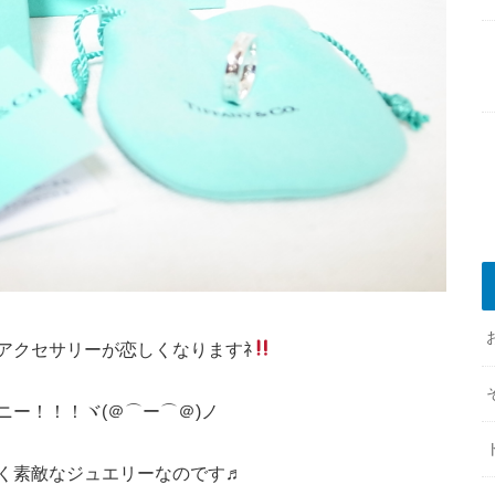
アクセサリーが恋しくなりますﾈ
ァニー！！！ヾ(＠⌒ー⌒＠)ノ
く素敵なジュエリーなのです♬