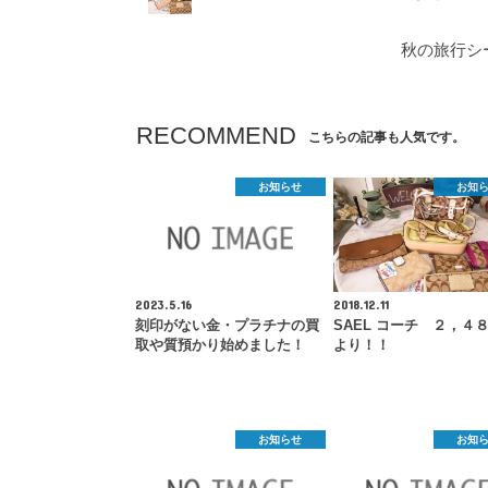
秋の旅行シ
RECOMMEND
こちらの記事も人気です。
お知らせ
お知
2023.5.16
2018.12.11
刻印がない金・プラチナの買
SAEL コーチ ２，４
取や質預かり始めました！
より！！
お知らせ
お知