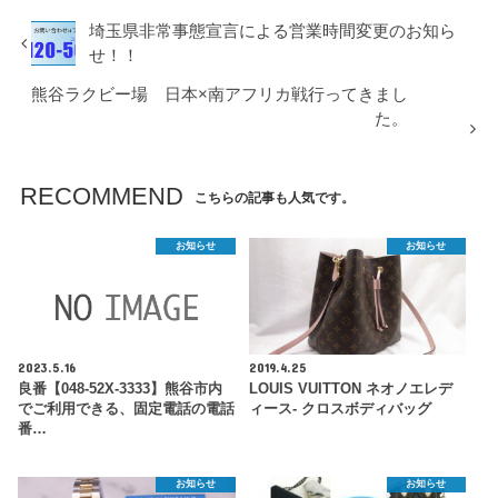
埼玉県非常事態宣言による営業時間変更のお知ら
せ！！
熊谷ラクビー場 日本×南アフリカ戦行ってきまし
た。
RECOMMEND
こちらの記事も人気です。
お知らせ
お知らせ
2023.5.16
2019.4.25
良番【048-52X-3333】熊谷市内
LOUIS VUITTON ネオノエレデ
でご利用できる、固定電話の電話
ィース- クロスボディバッグ
番…
お知らせ
お知らせ