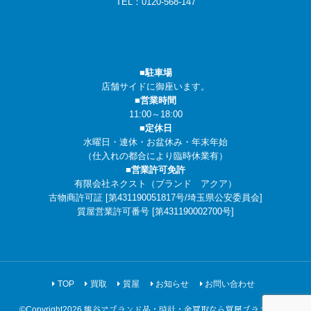
TEL：
0120-568-147
■駐車場
店舗サイドに御座います。
■営業時間
11:00～18:00
■定休日
水曜日・連休・お盆休み・年末年始
（仕入れの都合により臨時休業有）
■営業許可免許
有限会社ネクスト（ブランド アクア）
古物商許可証 [第431190051817号/埼玉県公安委員会]
質屋営業許可番号 [第431190002700号]
TOP
買取
質屋
お知らせ
お問い合わせ
©Copyright2026
熊谷でブランド品・時計・金買取なら質屋ブランドアク