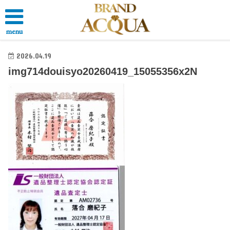
menu
2026.04.19
img714douisyo20260419_15055356x2N